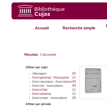
Accueil
Recherche simple
Résultats
1
document
Affiner par sujet
[X]
•
Allemagne
(1)
•
Droit (général) - Philosophie
[X]
•
Droit canonique - Associations
[X]
•
Droit civil - Associations
(1)
•
Droit et Etat
(1)
•
Droit médiéval
[X]
•
Droit romain - Associations
Affiner par période