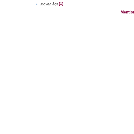
[X]
•
Moyen âge
Mentio