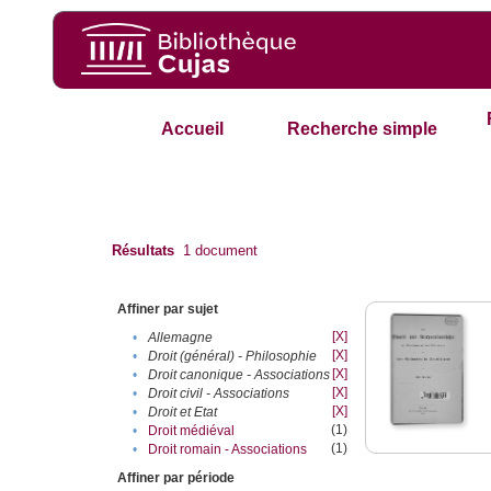
Accueil
Recherche simple
Résultats
1
document
Affiner par sujet
[X]
•
Allemagne
[X]
•
Droit (général) - Philosophie
[X]
•
Droit canonique - Associations
[X]
•
Droit civil - Associations
[X]
•
Droit et Etat
(1)
•
Droit médiéval
(1)
•
Droit romain - Associations
Affiner par période