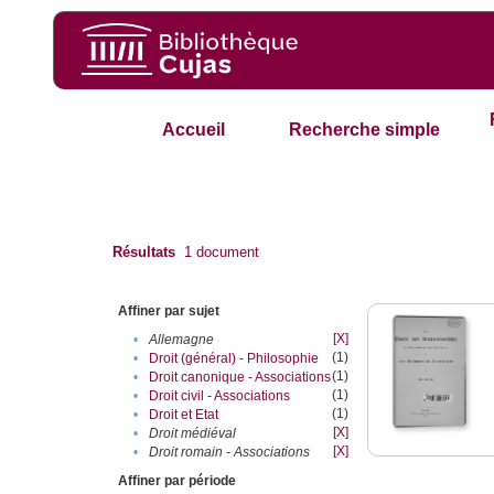
Accueil
Recherche simple
Résultats
1
document
Affiner par sujet
[X]
•
Allemagne
(1)
•
Droit (général) - Philosophie
(1)
•
Droit canonique - Associations
(1)
•
Droit civil - Associations
(1)
•
Droit et Etat
[X]
•
Droit médiéval
[X]
•
Droit romain - Associations
Affiner par période