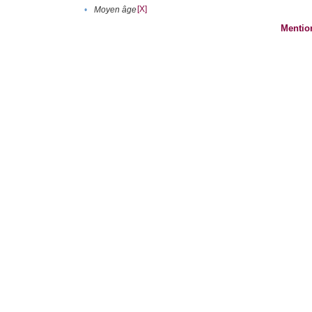
[X]
•
Moyen âge
Mentio