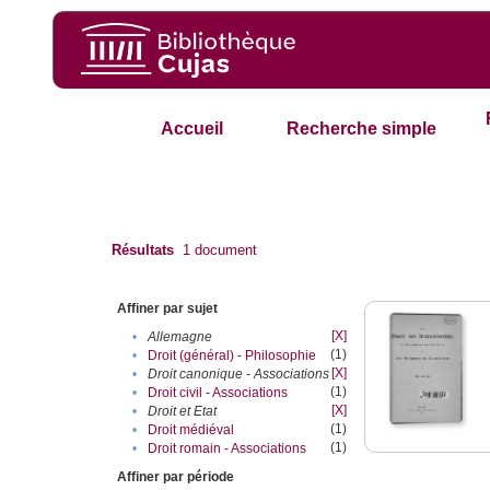
Accueil
Recherche simple
Résultats
1
document
Affiner par sujet
[X]
•
Allemagne
(1)
•
Droit (général) - Philosophie
[X]
•
Droit canonique - Associations
(1)
•
Droit civil - Associations
[X]
•
Droit et Etat
(1)
•
Droit médiéval
(1)
•
Droit romain - Associations
Affiner par période