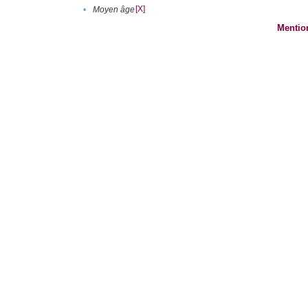
[X]
•
Moyen âge
Mentio