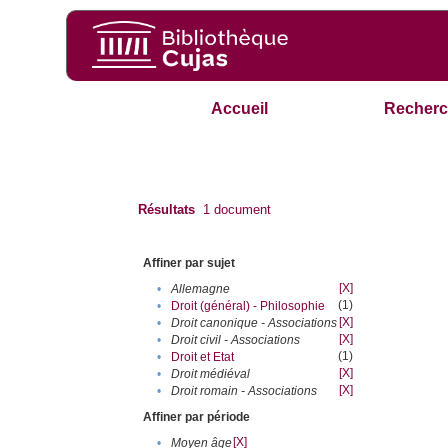
Accueil
Recherc
Résultats
1
document
Affiner par sujet
[X]
•
Allemagne
(1)
•
Droit (général) - Philosophie
[X]
•
Droit canonique - Associations
[X]
•
Droit civil - Associations
(1)
•
Droit et Etat
[X]
•
Droit médiéval
[X]
•
Droit romain - Associations
Affiner par période
[X]
•
Moyen âge