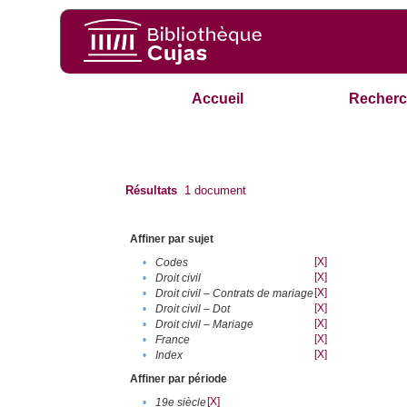
Accueil
Recherc
Résultats
1
document
Affiner par sujet
[X]
•
Codes
[X]
•
Droit civil
[X]
•
Droit civil – Contrats de mariage
[X]
•
Droit civil – Dot
[X]
•
Droit civil – Mariage
[X]
•
France
[X]
•
Index
Affiner par période
[X]
•
19e siècle