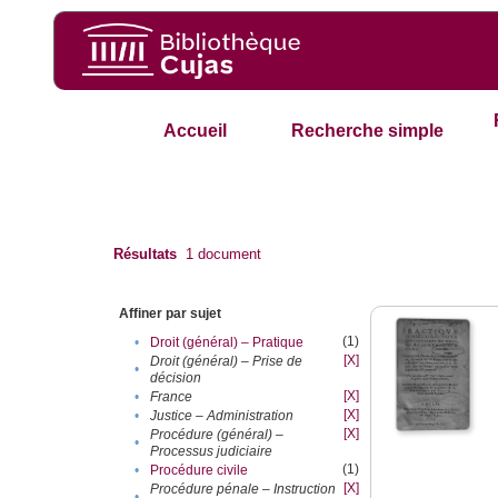
Accueil
Recherche simple
Résultats
1
document
Affiner par sujet
(1)
•
Droit (général) – Pratique
[X]
Droit (général) – Prise de
•
décision
[X]
•
France
[X]
•
Justice – Administration
[X]
Procédure (général) –
•
Processus judiciaire
(1)
•
Procédure civile
[X]
Procédure pénale – Instruction
•