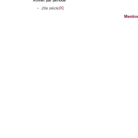
Affiner par période
[X]
•
20e siècle
Mentio