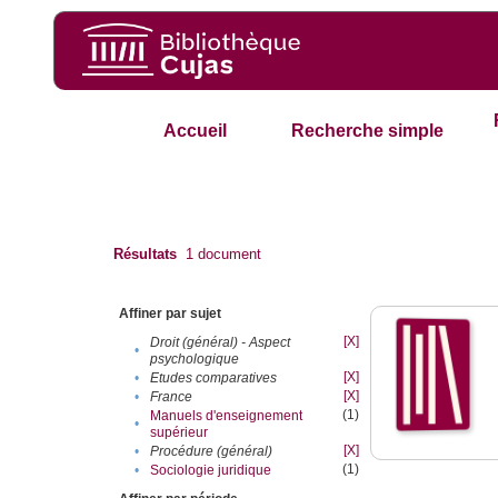
Accueil
Recherche simple
Résultats
1
document
Affiner par sujet
[X]
Droit (général) - Aspect
•
psychologique
[X]
•
Etudes comparatives
[X]
•
France
(1)
Manuels d'enseignement
•
supérieur
[X]
•
Procédure (général)
(1)
•
Sociologie juridique