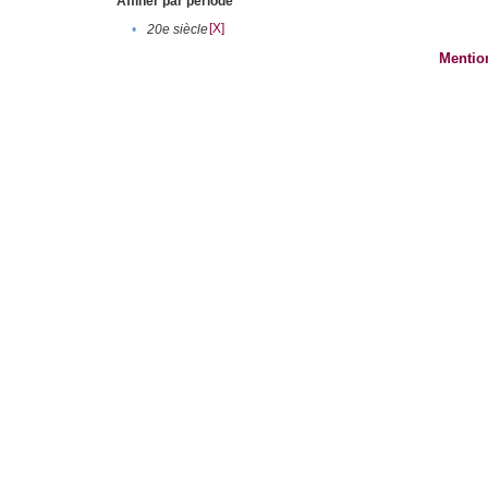
Affiner par période
[X]
•
20e siècle
Mentio