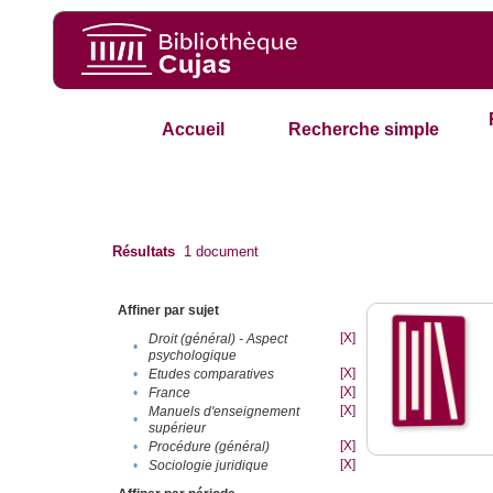
Accueil
Recherche simple
Résultats
1
document
Affiner par sujet
[X]
Droit (général) - Aspect
•
psychologique
[X]
•
Etudes comparatives
[X]
•
France
[X]
Manuels d'enseignement
•
supérieur
[X]
•
Procédure (général)
[X]
•
Sociologie juridique