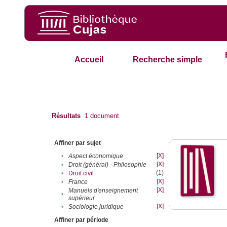
Accueil
Recherche simple
Résultats
1
document
Affiner par sujet
[X]
•
Aspect économique
[X]
•
Droit (général) - Philosophie
(1)
•
Droit civil
[X]
•
France
[X]
Manuels d'enseignement
•
supérieur
[X]
•
Sociologie juridique
Affiner par période