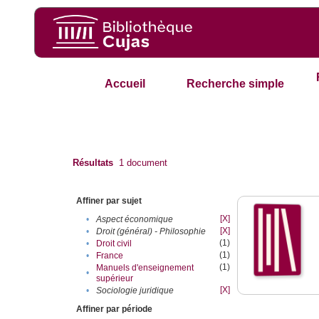
Accueil
Recherche simple
Résultats
1
document
Affiner par sujet
[X]
•
Aspect économique
[X]
•
Droit (général) - Philosophie
(1)
•
Droit civil
(1)
•
France
(1)
Manuels d'enseignement
•
supérieur
[X]
•
Sociologie juridique
Affiner par période