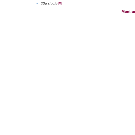
[X]
•
20e siècle
Mentio