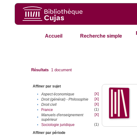
Accueil
Recherche simple
Résultats
1
document
Affiner par sujet
[X]
•
Aspect économique
[X]
•
Droit (général) - Philosophie
[X]
•
Droit civil
(1)
•
France
[X]
Manuels d'enseignement
•
supérieur
(1)
•
Sociologie juridique
Affiner par période