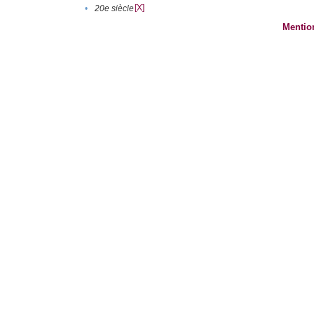
[X]
•
20e siècle
Mentio