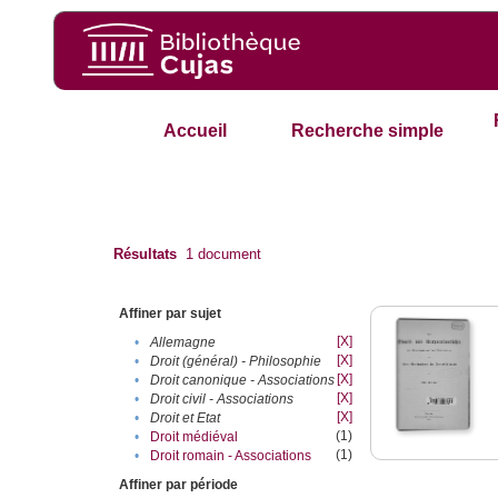
Accueil
Recherche simple
Résultats
1
document
Affiner par sujet
[X]
•
Allemagne
[X]
•
Droit (général) - Philosophie
[X]
•
Droit canonique - Associations
[X]
•
Droit civil - Associations
[X]
•
Droit et Etat
(1)
•
Droit médiéval
(1)
•
Droit romain - Associations
Affiner par période