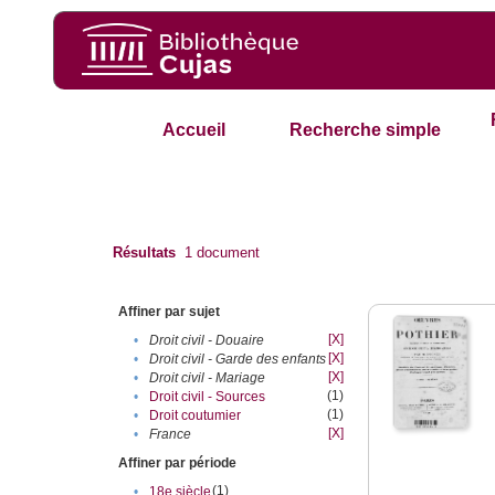
Accueil
Recherche simple
Résultats
1
document
Affiner par sujet
[X]
•
Droit civil - Douaire
[X]
•
Droit civil - Garde des enfants
[X]
•
Droit civil - Mariage
(1)
•
Droit civil - Sources
(1)
•
Droit coutumier
[X]
•
France
Affiner par période
(1)
•
18e siècle