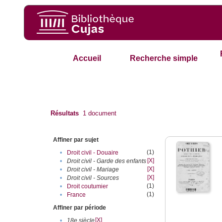
Accueil
Recherche simple
Résultats
1
document
Affiner par sujet
(1)
•
Droit civil - Douaire
[X]
•
Droit civil - Garde des enfants
[X]
•
Droit civil - Mariage
[X]
•
Droit civil - Sources
(1)
•
Droit coutumier
(1)
•
France
Affiner par période
[X]
•
18e siècle