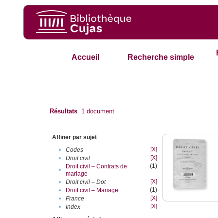
Accueil
Recherche simple
Résultats
1
document
Affiner par sujet
[X]
•
Codes
[X]
•
Droit civil
(1)
Droit civil – Contrats de
•
mariage
[X]
•
Droit civil – Dot
(1)
•
Droit civil – Mariage
[X]
•
France
[X]
•
Index