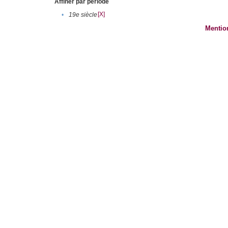
Affiner par période
[X]
•
19e siècle
Mentio