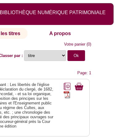
BIBLIOTHÈQUE NUMÉRIQUE PATRIMONIALE
les titres
A propos
Votre panier
(
0
)
Classer par :
Page: 1
nt : Les libertés de l'église
déclaration du clergé, de 1682,
cordat, - et sa loi organique,
ition des principes sur les
res et l'Enseignement public
t au régime des Cultes, aux
, etc. ; une chronologie des
né des principaux ouvrages sur
rocureur-général près la Cour
me édition