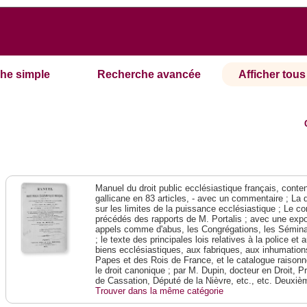
he simple
Recherche avancée
Afficher tous 
Manuel du droit public ecclésiastique français, contena
gallicane en 83 articles, - avec un commentaire ; La 
sur les limites de la puissance ecclésiastique ; Le con
précédés des rapports de M. Portalis ; avec une expos
appels comme d'abus, les Congrégations, les Séminai
; le texte des principales lois relatives à la police e
biens ecclésiastiques, aux fabriques, aux inhumations
Papes et des Rois de France, et le catalogue raison
le droit canonique ; par M. Dupin, docteur en Droit, P
de Cassation, Député de la Nièvre, etc., etc. Deuxiè
Trouver dans la même catégorie