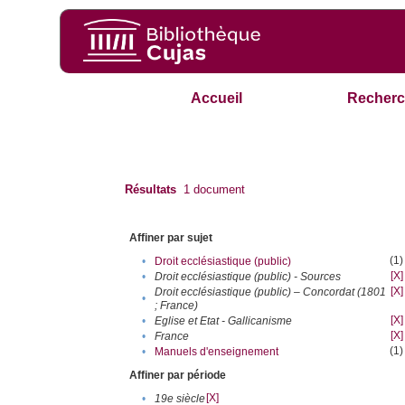
Accueil
Recherc
Résultats
1
document
Affiner par sujet
(1)
•
Droit ecclésiastique (public)
[X]
•
Droit ecclésiastique (public) - Sources
[X]
Droit ecclésiastique (public) – Concordat (1801
•
; France)
[X]
•
Eglise et Etat - Gallicanisme
[X]
•
France
(1)
•
Manuels d'enseignement
Affiner par période
[X]
•
19e siècle