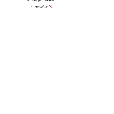
Affiner par période
[X]
•
19e siècle