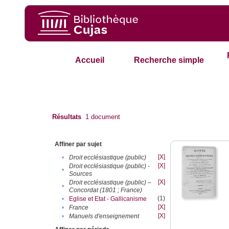
Accueil
Recherche simple
Résultats
1
document
Affiner par sujet
[X]
•
Droit ecclésiastique (public)
[X]
Droit ecclésiastique (public) -
•
Sources
[X]
Droit ecclésiastique (public) –
•
Concordat (1801 ; France)
(1)
•
Eglise et Etat - Gallicanisme
[X]
•
France
[X]
•
Manuels d'enseignement