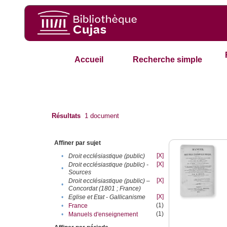
Accueil
Recherche simple
Résultats
1
document
Affiner par sujet
[X]
•
Droit ecclésiastique (public)
[X]
Droit ecclésiastique (public) -
•
Sources
[X]
Droit ecclésiastique (public) –
•
Concordat (1801 ; France)
[X]
•
Eglise et Etat - Gallicanisme
(1)
•
France
(1)
•
Manuels d'enseignement