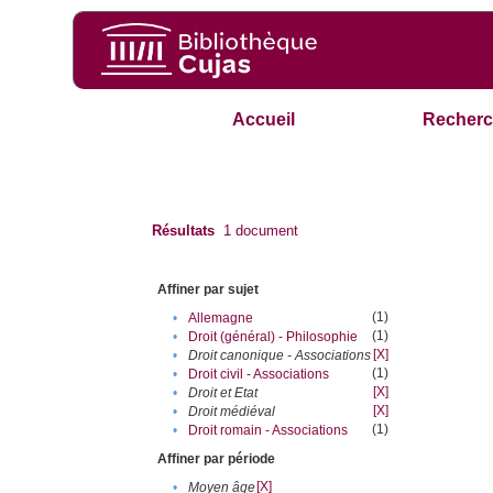
Accueil
Recherc
Résultats
1
document
Affiner par sujet
(1)
•
Allemagne
(1)
•
Droit (général) - Philosophie
[X]
•
Droit canonique - Associations
(1)
•
Droit civil - Associations
[X]
•
Droit et Etat
[X]
•
Droit médiéval
(1)
•
Droit romain - Associations
Affiner par période
[X]
•
Moyen âge