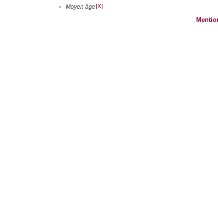
[X]
•
Moyen âge
Mentio