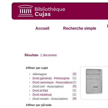
Accueil
Recherche simple
Résultats
1
document
Affiner par sujet
[X]
•
Allemagne
(1)
•
Droit (général) - Philosophie
(1)
•
Droit canonique - Associations
[X]
•
Droit civil - Associations
(1)
•
Droit et Etat
(1)
•
Droit médiéval
[X]
•
Droit romain - Associations
Affiner par période