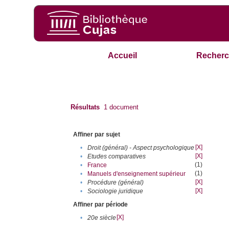
Accueil
Recherc
Résultats
1
document
Affiner par sujet
[X]
•
Droit (général) - Aspect psychologique
[X]
•
Etudes comparatives
(1)
•
France
(1)
•
Manuels d'enseignement supérieur
[X]
•
Procédure (général)
[X]
•
Sociologie juridique
Affiner par période
[X]
•
20e siècle