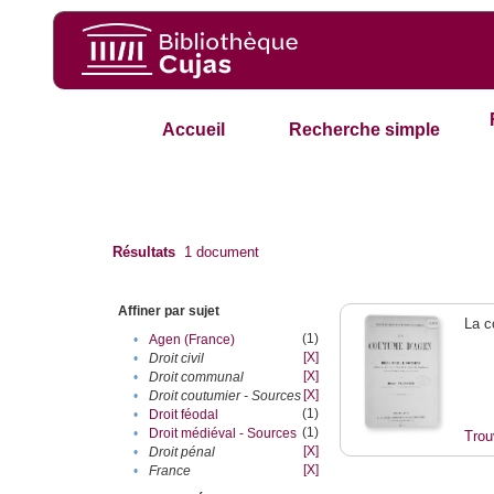
Accueil
Recherche simple
Résultats
1
document
Affiner par sujet
La c
(1)
•
Agen (France)
[X]
•
Droit civil
[X]
•
Droit communal
[X]
•
Droit coutumier - Sources
(1)
•
Droit féodal
(1)
•
Droit médiéval - Sources
Trou
[X]
•
Droit pénal
[X]
•
France