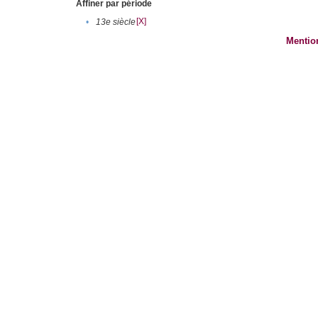
Affiner par période
[X]
•
13e siècle
Mentio