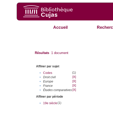
Accueil
Recherc
Résultats
1
document
Affiner par sujet
(1)
•
Codes
[X]
•
Droit civil
[X]
•
Europe
[X]
•
France
[X]
•
Études comparatives
Affiner par période
(1)
•
19e siècle