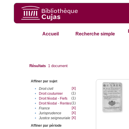
Accueil
Recherche simple
Résultats
1
document
Affiner par sujet
[X]
•
Droit civil
(1)
•
Droit coutumier
(1)
•
Droit féodal - Fiefs
(1)
•
Droit féodal - Rentes
[X]
•
France
[X]
•
Jurisprudence
[X]
•
Justice seigneuriale
Affiner par période