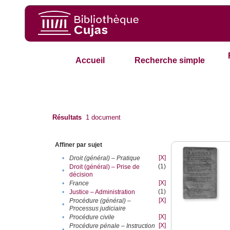
Accueil
Recherche simple
Résultats
1
document
Affiner par sujet
[X]
•
Droit (général) – Pratique
(1)
Droit (général) – Prise de
•
décision
[X]
•
France
(1)
•
Justice – Administration
[X]
Procédure (général) –
•
Processus judiciaire
[X]
•
Procédure civile
[X]
Procédure pénale – Instruction
•