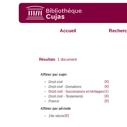
Accueil
Recherc
Résultats
1
document
Affiner par sujet
[X]
•
Droit civil
[X]
•
Droit civil - Donations
(1)
•
Droit civil - Successions et héritages
[X]
•
Droit civil - Testaments
[X]
•
France
Affiner par période
[X]
•
19e siècle