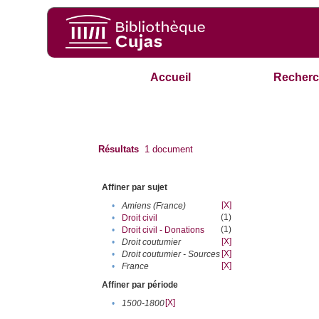
Accueil
Recherc
Résultats
1
document
Affiner par sujet
[X]
•
Amiens (France)
(1)
•
Droit civil
(1)
•
Droit civil - Donations
[X]
•
Droit coutumier
[X]
•
Droit coutumier - Sources
[X]
•
France
Affiner par période
[X]
•
1500-1800