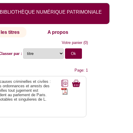
BIBLIOTHÈQUE NUMÉRIQUE PATRIMONIALE
les titres
A propos
Votre panier
(
0
)
Classer par :
Page: 1
 causes criminelles et civiles :
es ordonnances et arrests des
lles tout jugement est
dent au parlement de Paris.
notables et singulieres de L.