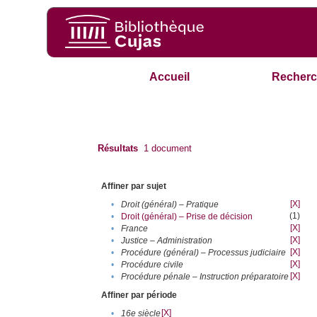
Accueil
Recherc
Résultats
1
document
Affiner par sujet
[X]
•
Droit (général) – Pratique
(1)
•
Droit (général) – Prise de décision
[X]
•
France
[X]
•
Justice – Administration
[X]
•
Procédure (général) – Processus judiciaire
[X]
•
Procédure civile
[X]
•
Procédure pénale – Instruction préparatoire
Affiner par période
[X]
•
16e siècle