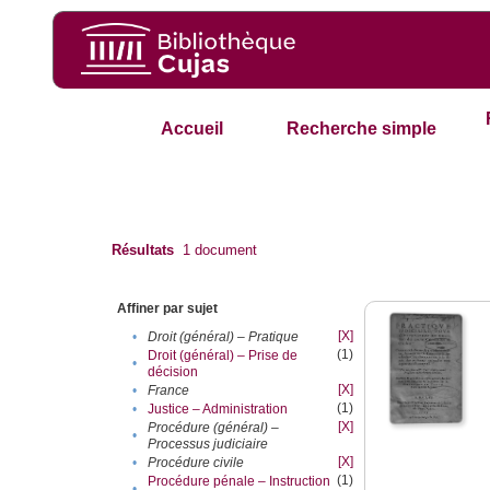
Accueil
Recherche simple
Résultats
1
document
Affiner par sujet
[X]
•
Droit (général) – Pratique
(1)
Droit (général) – Prise de
•
décision
[X]
•
France
(1)
•
Justice – Administration
[X]
Procédure (général) –
•
Processus judiciaire
[X]
•
Procédure civile
(1)
Procédure pénale – Instruction
•