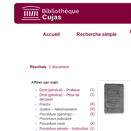
Accueil
Recherche simple
Résultats
1
document
Affiner par sujet
(1)
•
Droit (général) – Pratique
(1)
Droit (général) – Prise de
•
décision
[X]
•
France
[X]
•
Justice – Administration
[X]
Procédure (général) –
•
Processus judiciaire
[X]
•
Procédure civile
(1)
Procédure pénale – Instruction
•