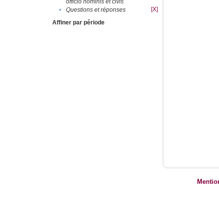
officio hominis et civis
[X]
•
Questions et réponses
Affiner par période
Mentio