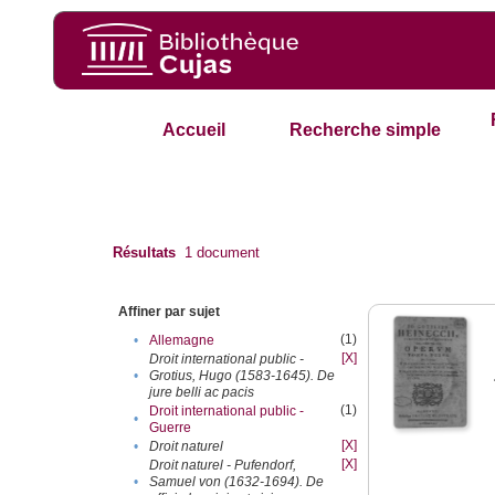
Accueil
Recherche simple
Résultats
1
document
Affiner par sujet
(1)
•
Allemagne
[X]
Droit international public -
•
Grotius, Hugo (1583-1645). De
jure belli ac pacis
(1)
Droit international public -
•
Guerre
[X]
•
Droit naturel
[X]
Droit naturel - Pufendorf,
•
Samuel von (1632-1694). De