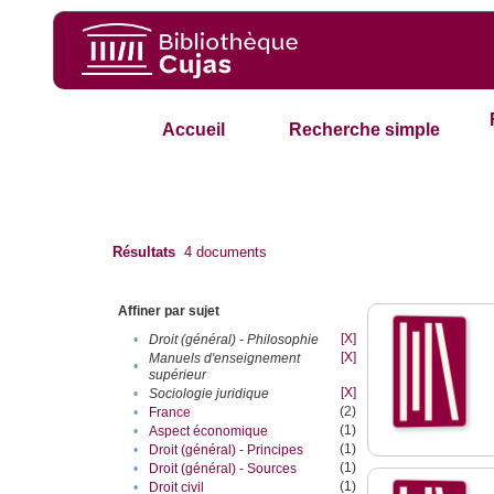
Accueil
Recherche simple
Résultats
4
documents
Affiner par sujet
[X]
•
Droit (général) - Philosophie
[X]
Manuels d'enseignement
•
supérieur
[X]
•
Sociologie juridique
(2)
•
France
(1)
•
Aspect économique
(1)
•
Droit (général) - Principes
(1)
•
Droit (général) - Sources
(1)
•
Droit civil