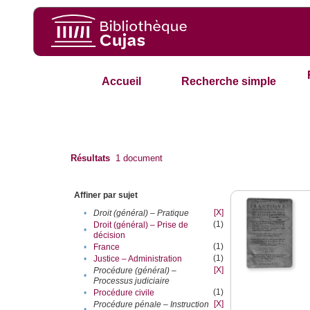
Accueil
Recherche simple
Résultats
1
document
Affiner par sujet
[X]
•
Droit (général) – Pratique
(1)
Droit (général) – Prise de
•
décision
(1)
•
France
(1)
•
Justice – Administration
[X]
Procédure (général) –
•
Processus judiciaire
(1)
•
Procédure civile
[X]
Procédure pénale – Instruction
•