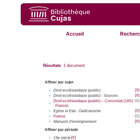
Accueil
Recherc
Résultats
1
document
Affiner par sujet
[X]
•
Droit ecclésiastique (public)
[X]
•
Droit ecclésiastique (public) - Sources
(1)
Droit ecclésiastique (public) – Concordat (1801
•
; France)
[X]
•
Eglise et Etat - Gallicanisme
(1)
•
France
[X]
•
Manuels d'enseignement
Affiner par période
[X]
•
19e siècle