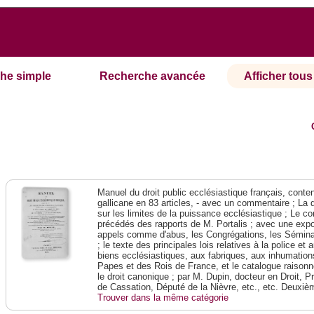
he simple
Recherche avancée
Afficher tous 
Manuel du droit public ecclésiastique français, contena
gallicane en 83 articles, - avec un commentaire ; La 
sur les limites de la puissance ecclésiastique ; Le con
précédés des rapports de M. Portalis ; avec une expos
appels comme d'abus, les Congrégations, les Séminai
; le texte des principales lois relatives à la police e
biens ecclésiastiques, aux fabriques, aux inhumations
Papes et des Rois de France, et le catalogue raison
le droit canonique ; par M. Dupin, docteur en Droit, P
de Cassation, Député de la Nièvre, etc., etc. Deuxiè
Trouver dans la même catégorie