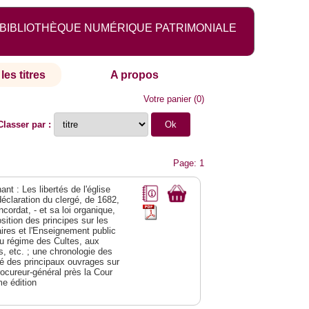
BIBLIOTHÈQUE NUMÉRIQUE PATRIMONIALE
les titres
A propos
Votre panier
(
0
)
Classer par :
Page: 1
nt : Les libertés de l'église
déclaration du clergé, de 1682,
cordat, - et sa loi organique,
ition des principes sur les
res et l'Enseignement public
t au régime des Cultes, aux
, etc. ; une chronologie des
né des principaux ouvrages sur
rocureur-général près la Cour
me édition