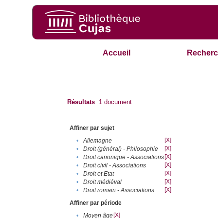
Accueil
Recherc
Résultats
1
document
Affiner par sujet
[X]
•
Allemagne
[X]
•
Droit (général) - Philosophie
[X]
•
Droit canonique - Associations
[X]
•
Droit civil - Associations
[X]
•
Droit et Etat
[X]
•
Droit médiéval
[X]
•
Droit romain - Associations
Affiner par période
[X]
•
Moyen âge