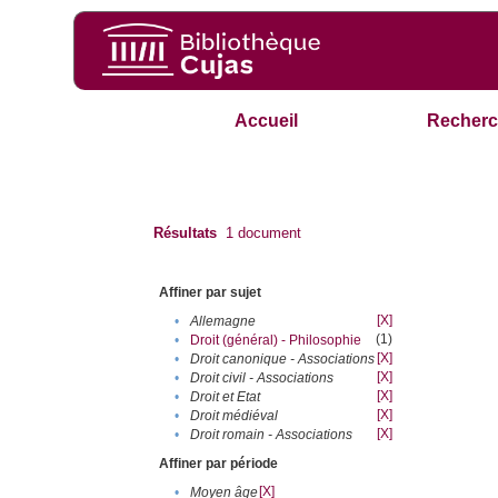
Accueil
Recherc
Résultats
1
document
Affiner par sujet
[X]
•
Allemagne
(1)
•
Droit (général) - Philosophie
[X]
•
Droit canonique - Associations
[X]
•
Droit civil - Associations
[X]
•
Droit et Etat
[X]
•
Droit médiéval
[X]
•
Droit romain - Associations
Affiner par période
[X]
•
Moyen âge