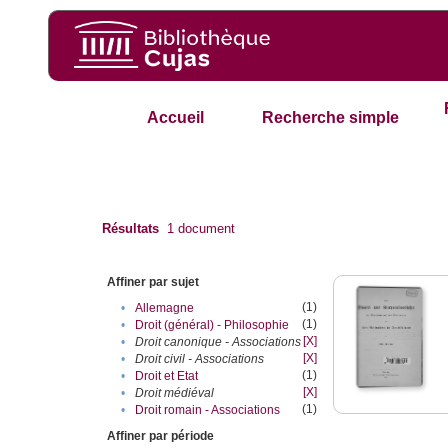
Accueil
Recherche simple
Résultats
1
document
Affiner par sujet
(1)
•
Allemagne
(1)
•
Droit (général) - Philosophie
[X]
•
Droit canonique - Associations
[X]
•
Droit civil - Associations
(1)
•
Droit et Etat
[X]
•
Droit médiéval
(1)
•
Droit romain - Associations
Affiner par période