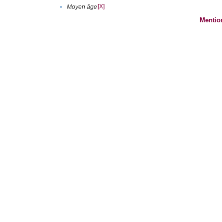
[X]
•
Moyen âge
Mentio