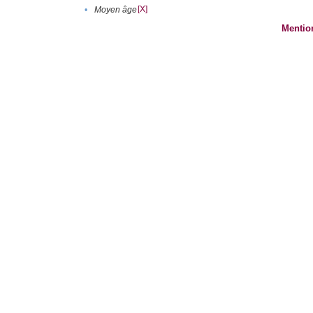
[X]
•
Moyen âge
Mentio