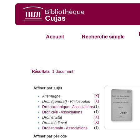
Accueil
Recherche simple
Résultats
1
document
Affiner par sujet
[X]
•
Allemagne
[X]
•
Droit (général) - Philosophie
(1)
•
Droit canonique - Associations
(1)
•
Droit civil - Associations
[X]
•
Droit et Etat
[X]
•
Droit médiéval
(1)
•
Droit romain - Associations
Affiner par période