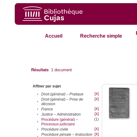
Accueil
Recherche simple
Résultats
1
document
Affiner par sujet
[X]
•
Droit (général) – Pratique
[X]
Droit (général) – Prise de
•
décision
[X]
•
France
[X]
•
Justice – Administration
(1)
Procédure (général) –
•
Processus judiciaire
[X]
•
Procédure civile
[X]
Procédure pénale – Instruction
•