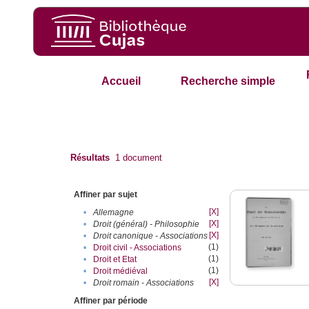
Accueil
Recherche simple
Résultats
1
document
Affiner par sujet
[X]
•
Allemagne
[X]
•
Droit (général) - Philosophie
[X]
•
Droit canonique - Associations
(1)
•
Droit civil - Associations
(1)
•
Droit et Etat
(1)
•
Droit médiéval
[X]
•
Droit romain - Associations
Affiner par période