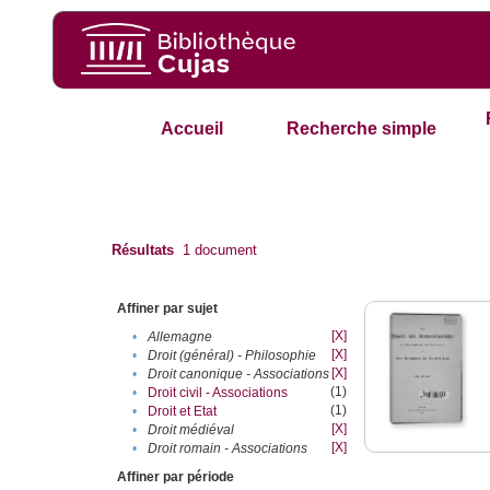
Accueil
Recherche simple
Résultats
1
document
Affiner par sujet
[X]
•
Allemagne
[X]
•
Droit (général) - Philosophie
[X]
•
Droit canonique - Associations
(1)
•
Droit civil - Associations
(1)
•
Droit et Etat
[X]
•
Droit médiéval
[X]
•
Droit romain - Associations
Affiner par période