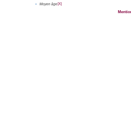
[X]
•
Moyen âge
Mentio