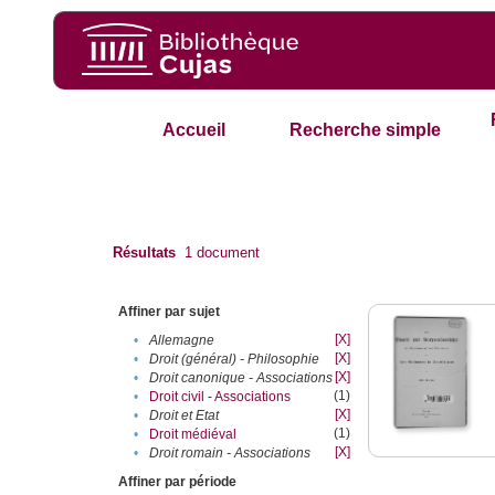
Accueil
Recherche simple
Résultats
1
document
Affiner par sujet
[X]
•
Allemagne
[X]
•
Droit (général) - Philosophie
[X]
•
Droit canonique - Associations
(1)
•
Droit civil - Associations
[X]
•
Droit et Etat
(1)
•
Droit médiéval
[X]
•
Droit romain - Associations
Affiner par période