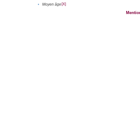
[X]
•
Moyen âge
Mentio