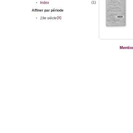
(1)
•
Index
Affiner par période
[X]
•
19e siècle
Mentio