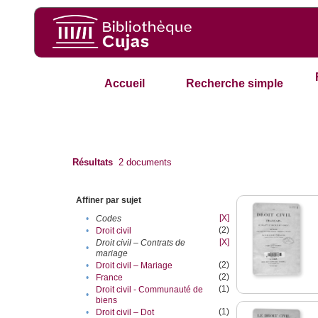
Accueil
Recherche simple
Résultats
2
documents
Affiner par sujet
[X]
•
Codes
(2)
•
Droit civil
[X]
Droit civil – Contrats de
•
mariage
(2)
•
Droit civil – Mariage
(2)
•
France
(1)
Droit civil - Communauté de
•
biens
(1)
•
Droit civil – Dot