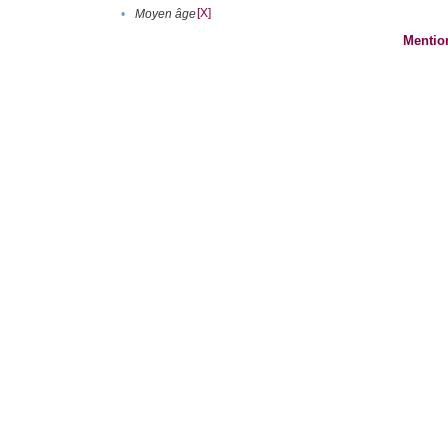
[X]
•
Moyen âge
Mentio