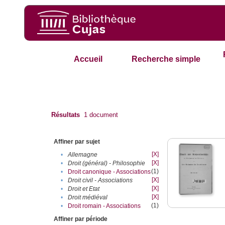
Accueil
Recherche simple
Résultats
1
document
Affiner par sujet
[X]
•
Allemagne
[X]
•
Droit (général) - Philosophie
(1)
•
Droit canonique - Associations
[X]
•
Droit civil - Associations
[X]
•
Droit et Etat
[X]
•
Droit médiéval
(1)
•
Droit romain - Associations
Affiner par période