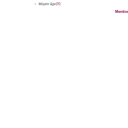
[X]
•
Moyen âge
Mentio