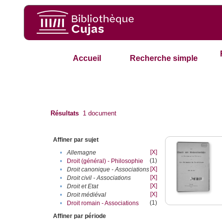
Accueil
Recherche simple
Résultats
1
document
Affiner par sujet
[X]
•
Allemagne
(1)
•
Droit (général) - Philosophie
[X]
•
Droit canonique - Associations
[X]
•
Droit civil - Associations
[X]
•
Droit et Etat
[X]
•
Droit médiéval
(1)
•
Droit romain - Associations
Affiner par période