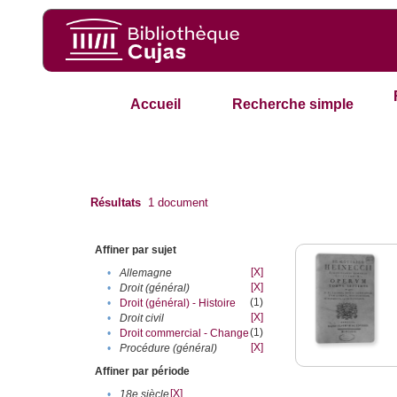
Accueil
Recherche simple
Résultats
1
document
Affiner par sujet
[X]
•
Allemagne
[X]
•
Droit (général)
(1)
•
Droit (général) - Histoire
[X]
•
Droit civil
(1)
•
Droit commercial - Change
[X]
•
Procédure (général)
Affiner par période
[X]
•
18e siècle