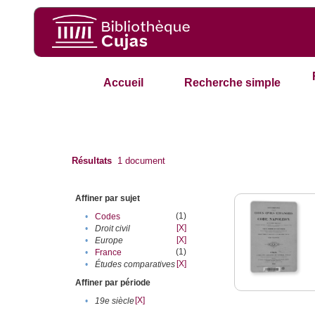
Accueil
Recherche simple
Résultats
1
document
Affiner par sujet
(1)
•
Codes
[X]
•
Droit civil
[X]
•
Europe
(1)
•
France
[X]
•
Études comparatives
Affiner par période
[X]
•
19e siècle