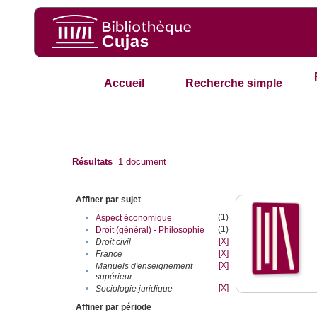
Accueil
Recherche simple
Résultats
1
document
Affiner par sujet
(1)
•
Aspect économique
(1)
•
Droit (général) - Philosophie
[X]
•
Droit civil
[X]
•
France
[X]
Manuels d'enseignement
•
supérieur
[X]
•
Sociologie juridique
Affiner par période