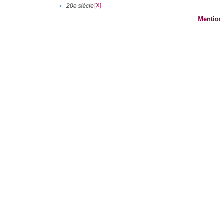
[X]
•
20e siècle
Mentio