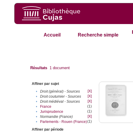
Accueil
Recherche simple
Résultats
1
document
Affiner par sujet
[X]
•
Droit (général) - Sources
[X]
•
Droit coutumier - Sources
[X]
•
Droit médiéval - Sources
(1)
•
France
(1)
•
Jurisprudence
[X]
•
Normandie (France)
(1)
•
Parlements - Rouen (France)
Affiner par période