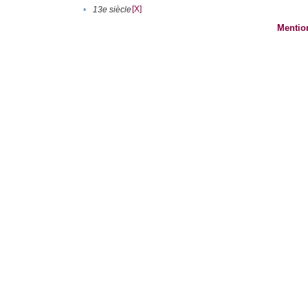
[X]
•
13e siècle
Mentio